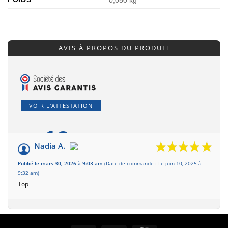
0,050 kg
AVIS À PROPOS DU PRODUIT
VOIR L'ATTESTATION
10
/10
Nadia A.
Basé sur 1 avis
Publié le mars 30, 2026 à 9:03 am
(Date de commande : Le juin 10, 2025 à
9:32 am)
Top