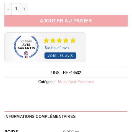
quantité de Musc areej al arab 3ml - Ayat Perfumes
AJOUTER AU PANIER
Basé sur 1 avis
VOIR LES AVIS
UGS :
REF14502
Catégorie :
Musc Ayat Perfumes
INFORMATIONS COMPLÉMENTAIRES
POIDS